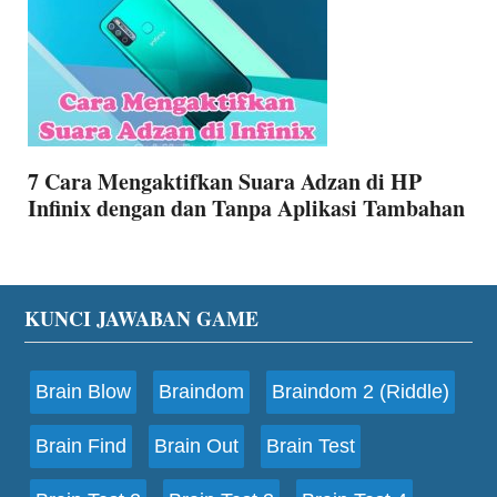
7 Cara Mengaktifkan Suara Adzan di HP
Infinix dengan dan Tanpa Aplikasi Tambahan
Footer
KUNCI JAWABAN GAME
Brain Blow
Braindom
Braindom 2 (Riddle)
Brain Find
Brain Out
Brain Test