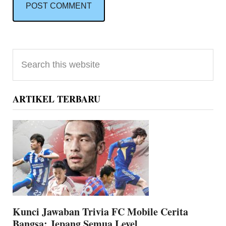
Primary
Search
Sidebar
this
website
ARTIKEL TERBARU
Kunci Jawaban Trivia FC Mobile Cerita
Bangsa: Jepang Semua Level