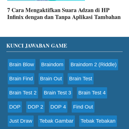
7 Cara Mengaktifkan Suara Adzan di HP
Infinix dengan dan Tanpa Aplikasi Tambahan
Footer
KUNCI JAWABAN GAME
Brain Blow
Braindom
Braindom 2 (Riddle)
Brain Find
Brain Out
Brain Test
Brain Test 2
Brain Test 3
Brain Test 4
DOP
DOP 2
DOP 4
Find Out
Just Draw
Tebak Gambar
Tebak Tebakan