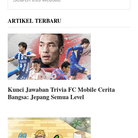
Sidebar
this
website
ARTIKEL TERBARU
Kunci Jawaban Trivia FC Mobile Cerita
Bangsa: Jepang Semua Level