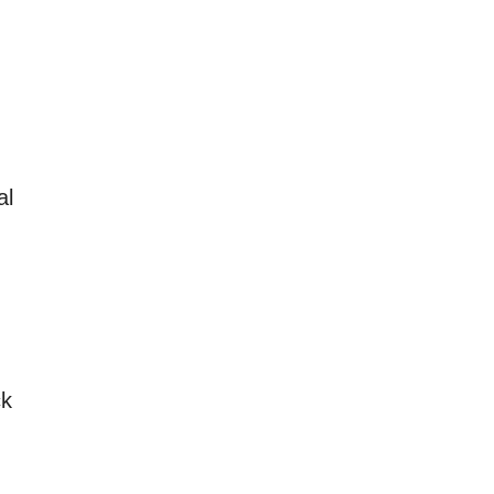
al
ck