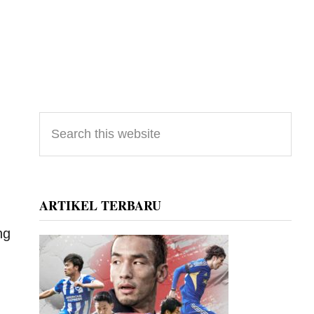
Primary
Search
this
Sidebar
website
ARTIKEL TERBARU
ng
n