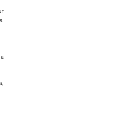
un
a
ga
a,