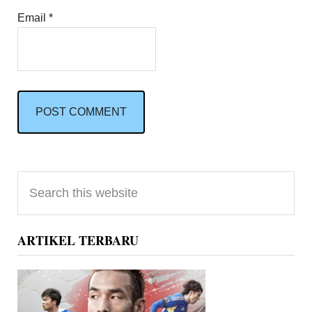
Email
*
Primary
Search
Sidebar
this
website
ARTIKEL TERBARU