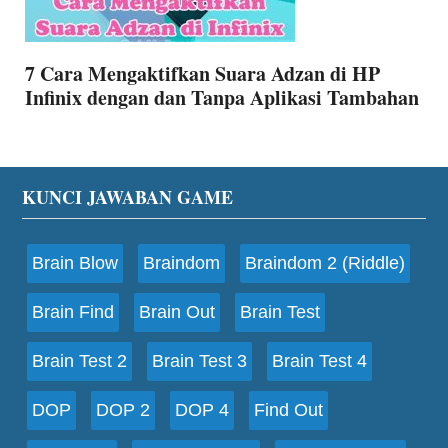
7 Cara Mengaktifkan Suara Adzan di HP
Infinix dengan dan Tanpa Aplikasi Tambahan
Footer
KUNCI JAWABAN GAME
Brain Blow
Braindom
Braindom 2 (Riddle)
Brain Find
Brain Out
Brain Test
Brain Test 2
Brain Test 3
Brain Test 4
DOP
DOP 2
DOP 4
Find Out