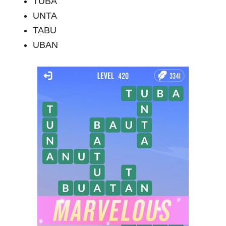
TUBA
UNTA
TABU
UBAN