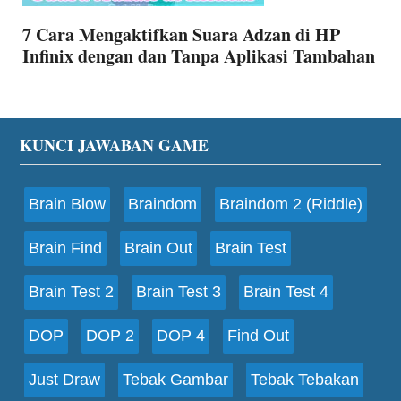
7 Cara Mengaktifkan Suara Adzan di HP
Infinix dengan dan Tanpa Aplikasi Tambahan
Footer
KUNCI JAWABAN GAME
Brain Blow
Braindom
Braindom 2 (Riddle)
Brain Find
Brain Out
Brain Test
Brain Test 2
Brain Test 3
Brain Test 4
DOP
DOP 2
DOP 4
Find Out
Just Draw
Tebak Gambar
Tebak Tebakan