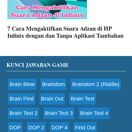
7 Cara Mengaktifkan Suara Adzan di HP
Infinix dengan dan Tanpa Aplikasi Tambahan
Footer
KUNCI JAWABAN GAME
Brain Blow
Braindom
Braindom 2 (Riddle)
Brain Find
Brain Out
Brain Test
Brain Test 2
Brain Test 3
Brain Test 4
DOP
DOP 2
DOP 4
Find Out