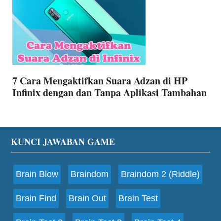
7 Cara Mengaktifkan Suara Adzan di HP
Infinix dengan dan Tanpa Aplikasi Tambahan
Footer
KUNCI JAWABAN GAME
Brain Blow
Braindom
Braindom 2 (Riddle)
Brain Find
Brain Out
Brain Test