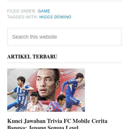
FILED UNDER:
GAME
TAGGED WITH:
HIGGS DOMINO
Primary
Search
Sidebar
this
website
ARTIKEL TERBARU
Kunci Jawaban Trivia FC Mobile Cerita
Bangsa: Jepang Semua Level