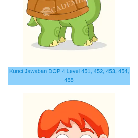
Kunci Jawaban DOP 4 Level 451, 452, 453, 454,
455