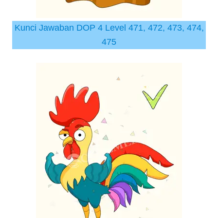
Kunci Jawaban DOP 4 Level 471, 472, 473, 474,
475