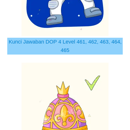
Kunci Jawaban DOP 4 Level 461, 462, 463, 464,
465