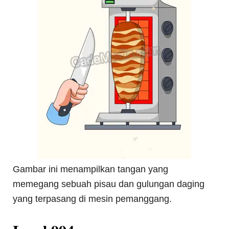
Gambar ini menampilkan tangan yang
memegang sebuah pisau dan gulungan daging
yang terpasang di mesin pemanggang.