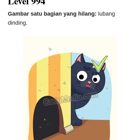
Level 994
Gambar satu bagian yang hilang:
lubang
dinding.