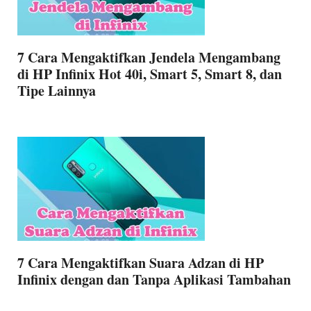
7 Cara Mengaktifkan Jendela Mengambang
di HP Infinix Hot 40i, Smart 5, Smart 8, dan
Tipe Lainnya
7 Cara Mengaktifkan Suara Adzan di HP
Infinix dengan dan Tanpa Aplikasi Tambahan