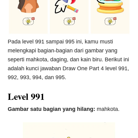
Pada level 991 sampai 995 ini, kamu musti
melengkapi bagian-bagian dari gambar yang
seperti mahkota, daging, dan kain biru. Berikut ini
adalah kunci jawaban Draw One Part 4 level 991,
992, 993, 994, dan 995.
Level 991
Gambar satu bagian yang hilang:
mahkota.