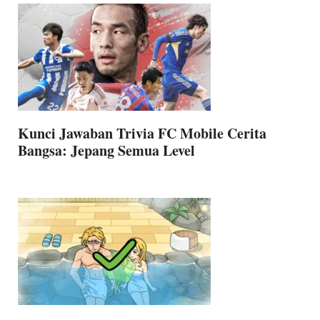
Kunci Jawaban Trivia FC Mobile Cerita
Bangsa: Jepang Semua Level