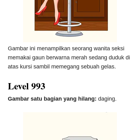
Gambar ini menampilkan seorang wanita seksi
memakai gaun berwarna merah sedang duduk di
atas kursi sambil memegang sebuah gelas.
Level 993
Gambar satu bagian yang hilang:
daging.