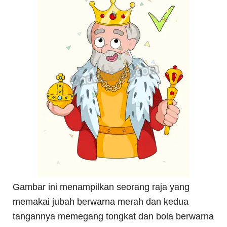
Gambar ini menampilkan seorang raja yang
memakai jubah berwarna merah dan kedua
tangannya memegang tongkat dan bola berwarna