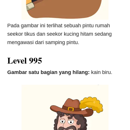
Pada gambar ini terlihat sebuah pintu rumah
seekor tikus dan seekor kucing hitam sedang
mengawasi dari samping pintu.
Level 995
Gambar satu bagian yang hilang:
kain biru.