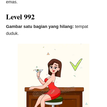
emas.
Level 992
Gambar satu bagian yang hilang:
tempat
duduk.