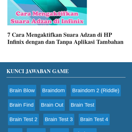
7 Cara Mengaktifkan Suara Adzan di HP
Infinix dengan dan Tanpa Aplikasi Tambahan
Footer
KUNCI JAWABAN GAME
Brain Blow
Braindom
Braindom 2 (Riddle)
Brain Find
Brain Out
Brain Test
Brain Test 2
Brain Test 3
Brain Test 4