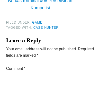
Berkas Kriminal #06 Perselisihan
Kompetisi
FILED UNDER:
GAME
TAGGED WITH:
CASE HUNTER
Reader
Leave a Reply
Interactions
Your email address will not be published.
Required
fields are marked
*
Comment
*