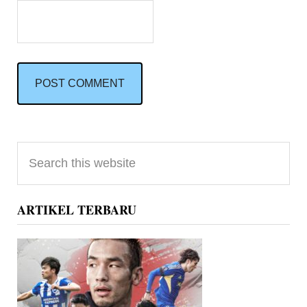
Primary
Search
Sidebar
this
website
ARTIKEL TERBARU