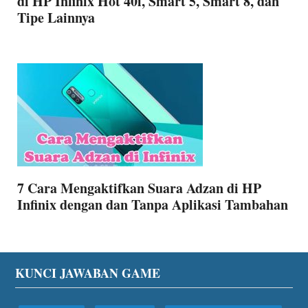
di HP Infinix Hot 40i, Smart 5, Smart 8, dan
Tipe Lainnya
7 Cara Mengaktifkan Suara Adzan di HP
Infinix dengan dan Tanpa Aplikasi Tambahan
Footer
KUNCI JAWABAN GAME