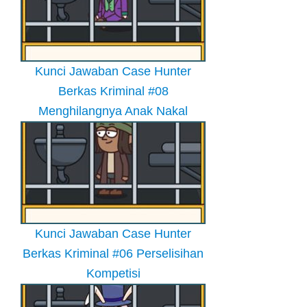
Kunci Jawaban Case Hunter
Berkas Kriminal #08
Menghilangnya Anak Nakal
Kunci Jawaban Case Hunter
Berkas Kriminal #06 Perselisihan
Kompetisi