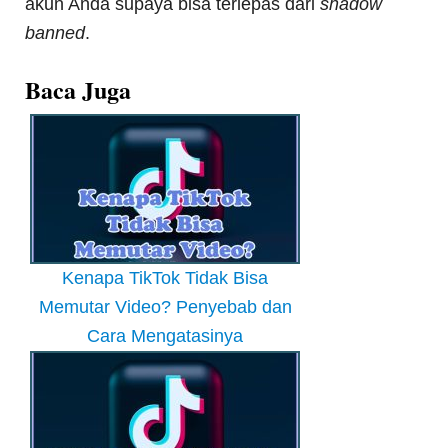
akun Anda supaya bisa terlepas dari
shadow
banned
.
Baca Juga
Kenapa TikTok Tidak Bisa
Memutar Video? Penyebab dan
Cara Mengatasinya