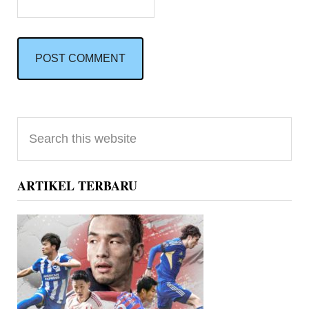
Primary
Search
Sidebar
this
website
ARTIKEL TERBARU