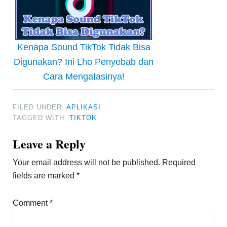
Kenapa Sound TikTok Tidak Bisa
Digunakan? Ini Lho Penyebab dan
Cara Mengatasinya!
FILED UNDER:
APLIKASI
TAGGED WITH:
TIKTOK
Reader
Leave a Reply
Interactions
Your email address will not be published.
Required
fields are marked
*
Comment
*