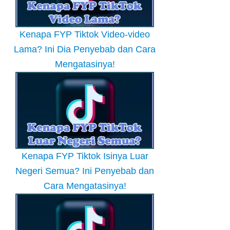
Kenapa FYP Tiktok Video-video
Lama? Ini Dia Penyebab dan Cara
Mengatasinya!
Kenapa FYP Tiktok Isinya Luar
Negeri Semua? Ini Penyebab dan
Cara Mengatasinya!