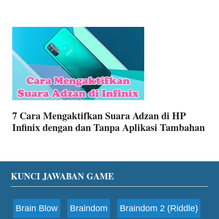
7 Cara Mengaktifkan Suara Adzan di HP
Infinix dengan dan Tanpa Aplikasi Tambahan
Footer
KUNCI JAWABAN GAME
Brain Blow
Braindom
Braindom 2 (Riddle)