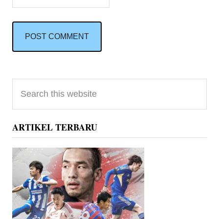
Primary
Search
Sidebar
this
website
ARTIKEL TERBARU