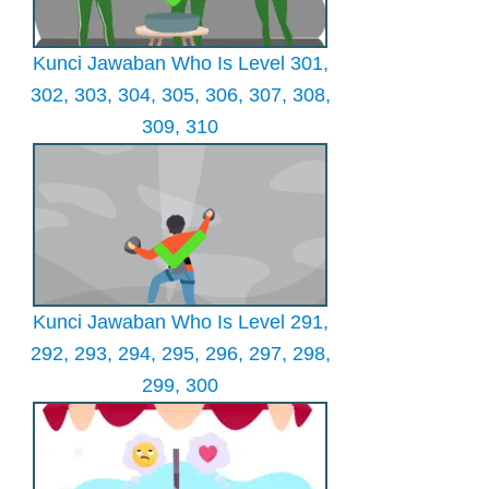
Kunci Jawaban Who Is Level 301,
302, 303, 304, 305, 306, 307, 308,
309, 310
Kunci Jawaban Who Is Level 291,
292, 293, 294, 295, 296, 297, 298,
299, 300