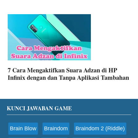
7 Cara Mengaktifkan Suara Adzan di HP
Infinix dengan dan Tanpa Aplikasi Tambahan
Footer
KUNCI JAWABAN GAME
Brain Blow
Braindom
Braindom 2 (Riddle)