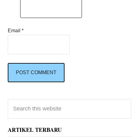
Email
*
Primary
Search
Sidebar
this
website
ARTIKEL TERBARU