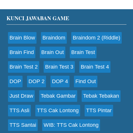
Footer
KUNCI JAWABAN GAME
Brain Blow
Braindom
Braindom 2 (Riddle)
Brain Find
Brain Out
Brain Test
Brain Test 2
Brain Test 3
Brain Test 4
DOP
DOP 2
DOP 4
Find Out
Just Draw
Tebak Gambar
Tebak Tebakan
TTS Asli
TTS Cak Lontong
TTS Pintar
TTS Santai
WIB: TTS Cak Lontong