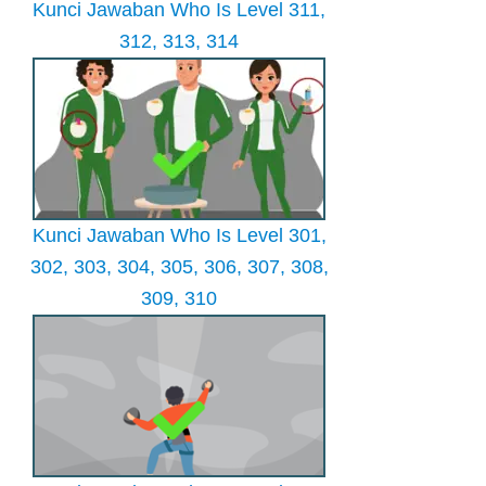
Kunci Jawaban Who Is Level 311,
312, 313, 314
Kunci Jawaban Who Is Level 301,
302, 303, 304, 305, 306, 307, 308,
309, 310