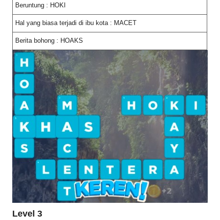
Beruntung : HOKI
Hal yang biasa terjadi di ibu kota : MACET
Berita bohong : HOAKS
Level 3