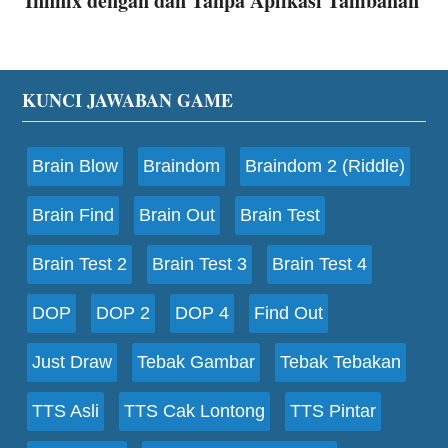
Infinix dengan dan Tanpa Aplikasi Tambahan
Footer
KUNCI JAWABAN GAME
Brain Blow
Braindom
Braindom 2 (Riddle)
Brain Find
Brain Out
Brain Test
Brain Test 2
Brain Test 3
Brain Test 4
DOP
DOP 2
DOP 4
Find Out
Just Draw
Tebak Gambar
Tebak Tebakan
TTS Asli
TTS Cak Lontong
TTS Pintar