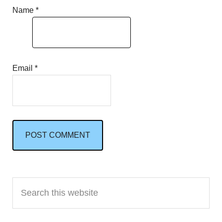
Name
*
Email
*
Primary
Search
Sidebar
this
website