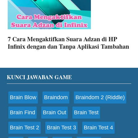
7 Cara Mengaktifkan Suara Adzan di HP
Infinix dengan dan Tanpa Aplikasi Tambahan
Footer
KUNCI JAWABAN GAME
Brain Blow
Braindom
Braindom 2 (Riddle)
Brain Find
Brain Out
Brain Test
Brain Test 2
Brain Test 3
Brain Test 4