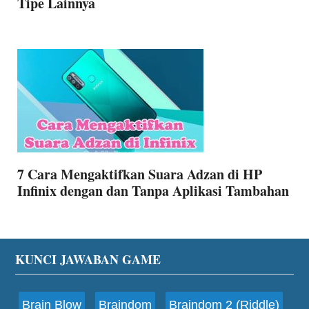
Tipe Lainnya
7 Cara Mengaktifkan Suara Adzan di HP
Infinix dengan dan Tanpa Aplikasi Tambahan
Footer
KUNCI JAWABAN GAME
Brain Blow
Braindom
Braindom 2 (Riddle)