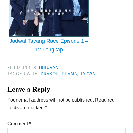
Jadwal Tayang Race Episode 1 –
12 Lengkap
FILED UNDER:
HIBURAN
TAGGED WITH:
DRAKOR
,
DRAMA
,
JADWAL
Reader
Leave a Reply
Interactions
Your email address will not be published.
Required
fields are marked
*
Comment
*