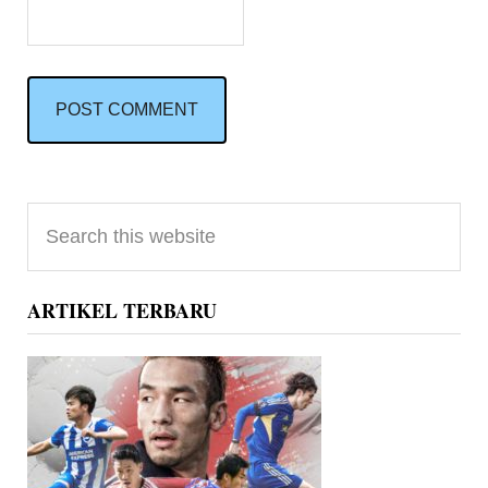
Primary
Search
Sidebar
this
website
ARTIKEL TERBARU