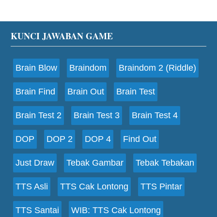
Footer
KUNCI JAWABAN GAME
Brain Blow
Braindom
Braindom 2 (Riddle)
Brain Find
Brain Out
Brain Test
Brain Test 2
Brain Test 3
Brain Test 4
DOP
DOP 2
DOP 4
Find Out
Just Draw
Tebak Gambar
Tebak Tebakan
TTS Asli
TTS Cak Lontong
TTS Pintar
TTS Santai
WIB: TTS Cak Lontong