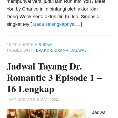
mempunyai versi judul lain Run Into You / Meet
You by Chance ini dibintangi oleh aktor Kim
Dong-Wook serta aktris Jin Ki-Joo. Sinopsis
singkat My [
Baca selengkapnya …
]
FILED UNDER:
HIBURAN
TAGGED WITH:
DRAKOR
,
DRAMA
,
JADWAL
Jadwal Tayang Dr.
Romantic 3 Episode 1 –
16 Lengkap
LAST UPDATED
6 MAY 2023
Jadwal