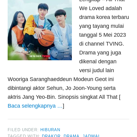
We Loved adalah
drama korea terbaru
yang tayang mulai
tanggal 5 Mei 2023
di channel TVING.
Drama yang juga
dikenal dengan
versi judul lain
Wooriga Saranghaeddeun Modeun Geot ini
dibintangi aktor Sehun, Jo Joon-Young serta
aktris Jang Yeo-Bin. Sinopsis singkat All That [
Baca selengkapnya …
]
FILED UNDER:
HIBURAN
TAGGED WITH:
DRAKOR
,
DRAMA
,
JADWAL