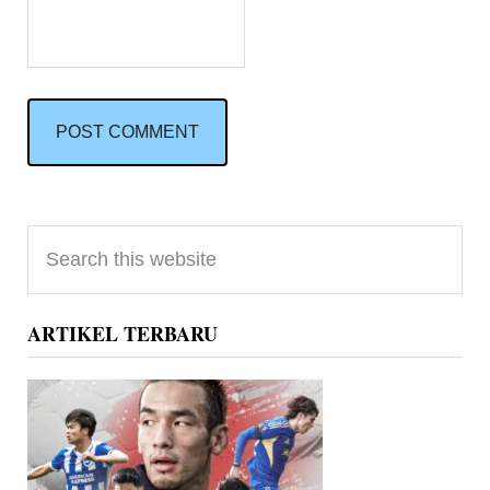
Primary
Search
Sidebar
this
website
ARTIKEL TERBARU