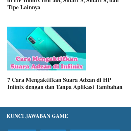
di HP Infinix Hot 40i, Smart 5, Smart 8, dan
Tipe Lainnya
7 Cara Mengaktifkan Suara Adzan di HP
Infinix dengan dan Tanpa Aplikasi Tambahan
Footer
KUNCI JAWABAN GAME