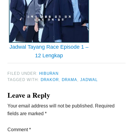
Jadwal Tayang Race Episode 1 –
12 Lengkap
FILED UNDER:
HIBURAN
TAGGED WITH:
DRAKOR
,
DRAMA
,
JADWAL
Reader
Leave a Reply
Interactions
Your email address will not be published.
Required
fields are marked
*
Comment
*