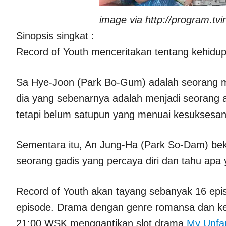
image via http://program.tv
Sinopsis singkat :
Record of Youth menceritakan tentang kehidu
Sa Hye-Joon (Park Bo-Gum) adalah seorang mo
dia yang sebenarnya adalah menjadi seorang ak
tetapi belum satupun yang menuai kesuksesan
Sementara itu, An Jung-Ha (Park So-Dam) beke
seorang gadis yang percaya diri dan tahu apa 
Record of Youth akan tayang sebanyak 16 epi
episode. Drama dengan genre romansa dan kelu
21:00 WSK menggantikan slot drama
My Unfam