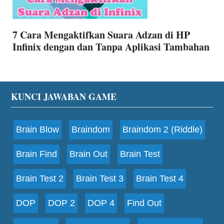
7 Cara Mengaktifkan Suara Adzan di HP
Infinix dengan dan Tanpa Aplikasi Tambahan
Footer
KUNCI JAWABAN GAME
Brain Blow
Braindom
Braindom 2 (Riddle)
Brain Find
Brain Out
Brain Test
Brain Test 2
Brain Test 3
Brain Test 4
DOP
DOP 2
DOP 4
Find Out