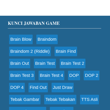
Footer
KUNCI JAWABAN GAME
Brain Blow
Braindom
Braindom 2 (Riddle)
Brain Find
Brain Out
Brain Test
Brain Test 2
Brain Test 3
Brain Test 4
DOP
DOP 2
DOP 4
Find Out
Just Draw
Tebak Gambar
Tebak Tebakan
TTS Asli