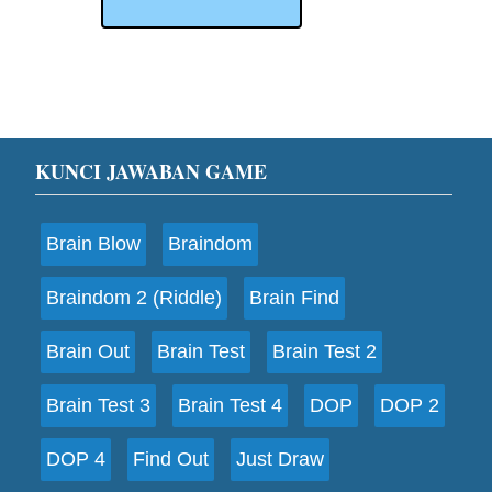
Footer
KUNCI JAWABAN GAME
Brain Blow
Braindom
Braindom 2 (Riddle)
Brain Find
Brain Out
Brain Test
Brain Test 2
Brain Test 3
Brain Test 4
DOP
DOP 2
DOP 4
Find Out
Just Draw