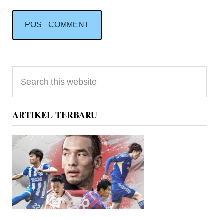
Primary
Search
Sidebar
this
website
ARTIKEL TERBARU