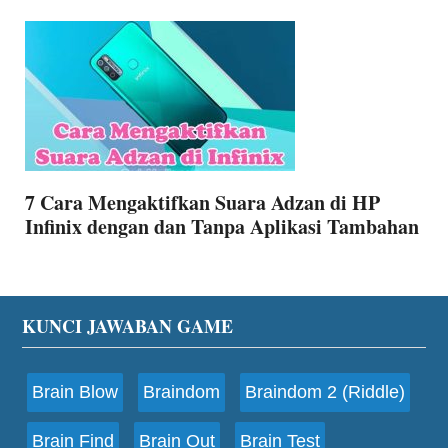
7 Cara Mengaktifkan Suara Adzan di HP
Infinix dengan dan Tanpa Aplikasi Tambahan
Footer
KUNCI JAWABAN GAME
Brain Blow
Braindom
Braindom 2 (Riddle)
Brain Find
Brain Out
Brain Test