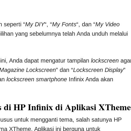
 seperti “
My DIY
“, “
My Fonts
“, dan “
My Video
lihan yang sebelumnya telah Anda unduh melalui
 sini, Anda dapat mengatur tampilan
lockscreen
aga
Magazine Lockscreen
” dan “
Lockscreen Display
”
lan
lockscreen smartphone
Infinix Anda akan
di HP Infinix di Aplikasi XTheme
khusus untuk mengganti tema, salah satunya HP
ma XTheme. Aplikasi ini berguna untuk