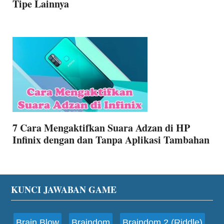
Tipe Lainnya
7 Cara Mengaktifkan Suara Adzan di HP
Infinix dengan dan Tanpa Aplikasi Tambahan
Footer
KUNCI JAWABAN GAME
Brain Blow
Braindom
Braindom 2 (Riddle)