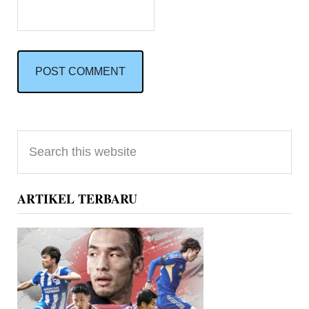
Primary
Search
Sidebar
this
website
ARTIKEL TERBARU