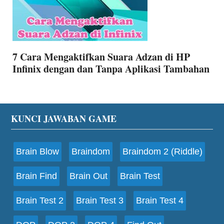
7 Cara Mengaktifkan Suara Adzan di HP
Infinix dengan dan Tanpa Aplikasi Tambahan
Footer
KUNCI JAWABAN GAME
Brain Blow
Braindom
Braindom 2 (Riddle)
Brain Find
Brain Out
Brain Test
Brain Test 2
Brain Test 3
Brain Test 4