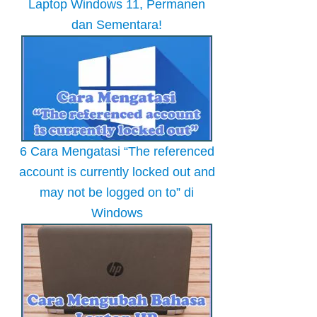
Laptop Windows 11, Permanen
dan Sementara!
6 Cara Mengatasi “The referenced
account is currently locked out and
may not be logged on to” di
Windows