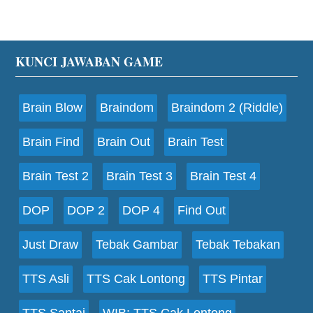
Footer
KUNCI JAWABAN GAME
Brain Blow
Braindom
Braindom 2 (Riddle)
Brain Find
Brain Out
Brain Test
Brain Test 2
Brain Test 3
Brain Test 4
DOP
DOP 2
DOP 4
Find Out
Just Draw
Tebak Gambar
Tebak Tebakan
TTS Asli
TTS Cak Lontong
TTS Pintar