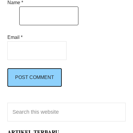
Name
*
Email
*
Primary
Search
Sidebar
this
website
ARTIKEL TERBARU