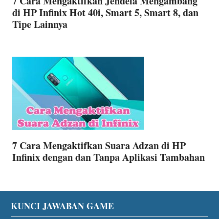
7 Cara Mengaktifkan Jendela Mengambang
di HP Infinix Hot 40i, Smart 5, Smart 8, dan
Tipe Lainnya
7 Cara Mengaktifkan Suara Adzan di HP
Infinix dengan dan Tanpa Aplikasi Tambahan
Footer
KUNCI JAWABAN GAME