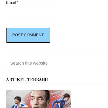
Email
*
Primary
Search
Sidebar
this
website
ARTIKEL TERBARU