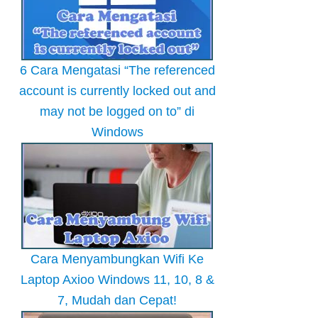
6 Cara Mengatasi “The referenced
account is currently locked out and
may not be logged on to” di
Windows
Cara Menyambungkan Wifi Ke
Laptop Axioo Windows 11, 10, 8 &
7, Mudah dan Cepat!