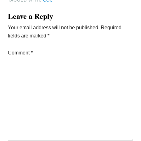
TAGGED WITH:
COC
Reader
Leave a Reply
Interactions
Your email address will not be published.
Required
fields are marked
*
Comment
*