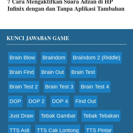
7 Cara Mengaktifkan Suara Adzan di HP
Infinix dengan dan Tanpa Aplikasi Tambahan
Footer
KUNCI JAWABAN GAME
Brain Blow
Braindom
Braindom 2 (Riddle)
Brain Find
Brain Out
Brain Test
Brain Test 2
Brain Test 3
Brain Test 4
DOP
DOP 2
DOP 4
Find Out
Just Draw
Tebak Gambar
Tebak Tebakan
TTS Asli
TTS Cak Lontong
TTS Pintar