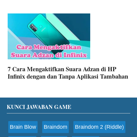
7 Cara Mengaktifkan Suara Adzan di HP
Infinix dengan dan Tanpa Aplikasi Tambahan
Footer
KUNCI JAWABAN GAME
Brain Blow
Braindom
Braindom 2 (Riddle)