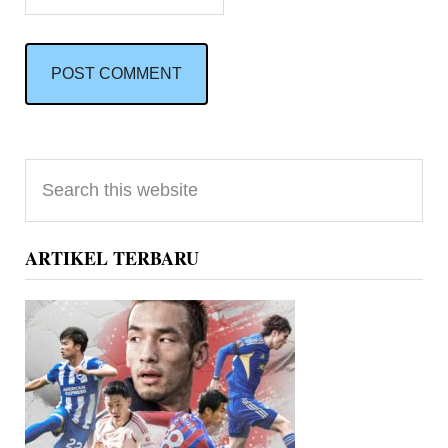
Primary
Search
Sidebar
this
website
ARTIKEL TERBARU