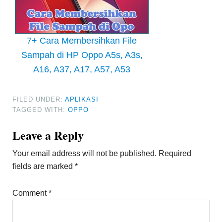
7+ Cara Membersihkan File
Sampah di HP Oppo A5s, A3s,
A16, A37, A17, A57, A53
FILED UNDER:
APLIKASI
TAGGED WITH:
OPPO
Reader
Leave a Reply
Interactions
Your email address will not be published.
Required
fields are marked
*
Comment
*