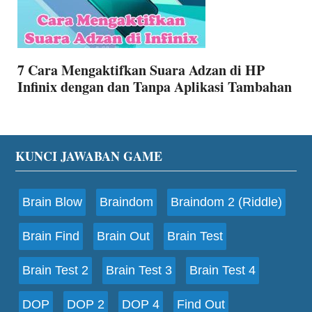
7 Cara Mengaktifkan Suara Adzan di HP
Infinix dengan dan Tanpa Aplikasi Tambahan
Footer
KUNCI JAWABAN GAME
Brain Blow
Braindom
Braindom 2 (Riddle)
Brain Find
Brain Out
Brain Test
Brain Test 2
Brain Test 3
Brain Test 4
DOP
DOP 2
DOP 4
Find Out