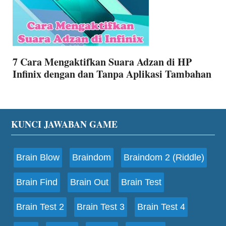
7 Cara Mengaktifkan Suara Adzan di HP
Infinix dengan dan Tanpa Aplikasi Tambahan
Footer
KUNCI JAWABAN GAME
Brain Blow
Braindom
Braindom 2 (Riddle)
Brain Find
Brain Out
Brain Test
Brain Test 2
Brain Test 3
Brain Test 4