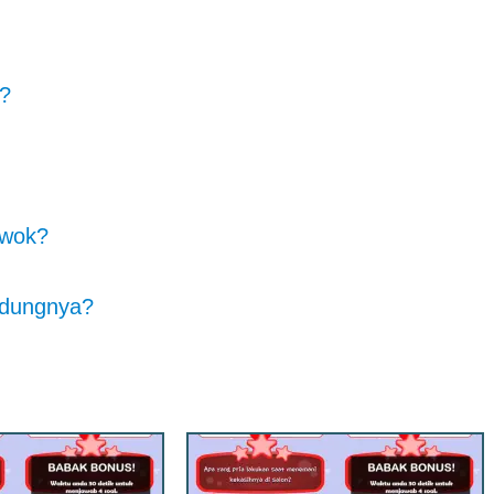
g?
owok?
idungnya?