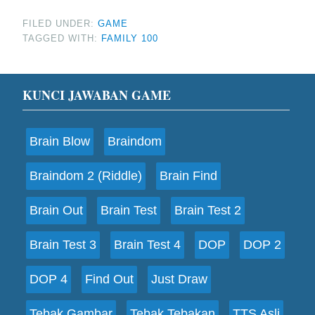
FILED UNDER:
GAME
TAGGED WITH:
FAMILY 100
Footer
KUNCI JAWABAN GAME
Brain Blow
Braindom
Braindom 2 (Riddle)
Brain Find
Brain Out
Brain Test
Brain Test 2
Brain Test 3
Brain Test 4
DOP
DOP 2
DOP 4
Find Out
Just Draw
Tebak Gambar
Tebak Tebakan
TTS Asli