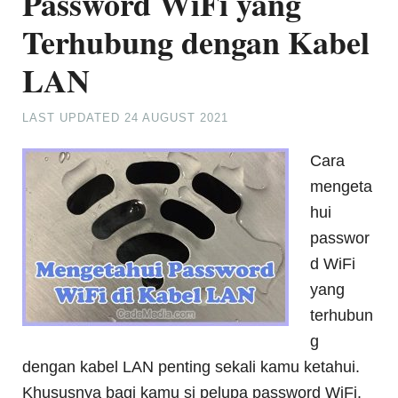
Password WiFi yang
Terhubung dengan Kabel
LAN
LAST UPDATED
24 AUGUST 2021
Cara
mengeta
hui
passwor
d WiFi
yang
terhubun
g
dengan kabel LAN penting sekali kamu ketahui.
Khususnya bagi kamu si pelupa password WiFi.