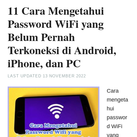
11 Cara Mengetahui
Password WiFi yang
Belum Pernah
Terkoneksi di Android,
iPhone, dan PC
LAST UPDATED
13 NOVEMBER 2022
Cara
mengeta
hui
passwor
d WiFi
yang