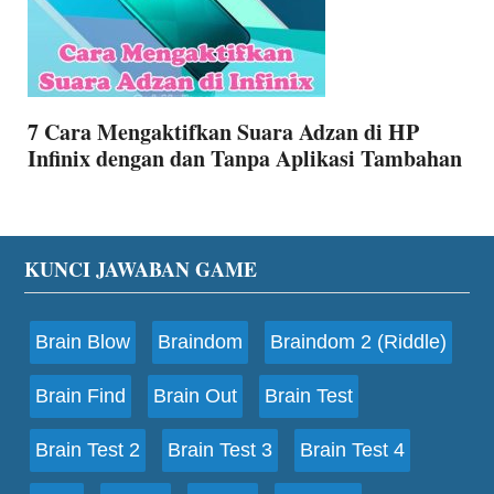
7 Cara Mengaktifkan Suara Adzan di HP
Infinix dengan dan Tanpa Aplikasi Tambahan
Footer
KUNCI JAWABAN GAME
Brain Blow
Braindom
Braindom 2 (Riddle)
Brain Find
Brain Out
Brain Test
Brain Test 2
Brain Test 3
Brain Test 4