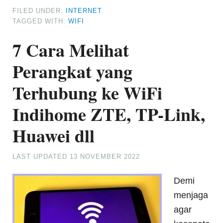
FILED UNDER:
INTERNET
TAGGED WITH:
WIFI
7 Cara Melihat
Perangkat yang
Terhubung ke WiFi
Indihome ZTE, TP-Link,
Huawei dll
LAST UPDATED
13 NOVEMBER 2022
Demi
menjaga
agar