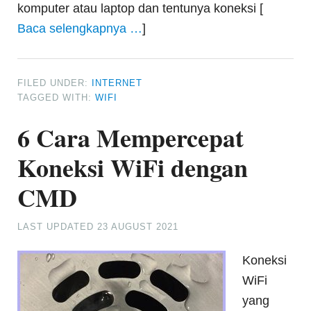
komputer atau laptop dan tentunya koneksi [
Baca selengkapnya …
]
FILED UNDER:
INTERNET
TAGGED WITH:
WIFI
6 Cara Mempercepat
Koneksi WiFi dengan
CMD
LAST UPDATED
23 AUGUST 2021
Koneksi
WiFi
yang