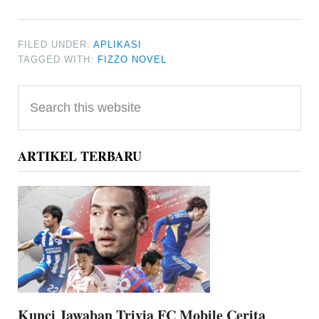
FILED UNDER:
APLIKASI
TAGGED WITH:
FIZZO NOVEL
Primary
Search
Sidebar
this
website
ARTIKEL TERBARU
Kunci Jawaban Trivia FC Mobile Cerita