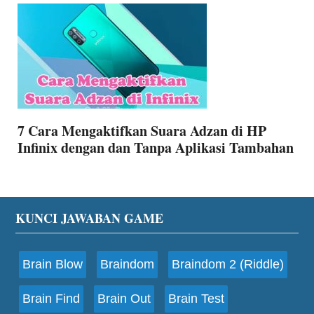
7 Cara Mengaktifkan Suara Adzan di HP
Infinix dengan dan Tanpa Aplikasi Tambahan
Footer
KUNCI JAWABAN GAME
Brain Blow
Braindom
Braindom 2 (Riddle)
Brain Find
Brain Out
Brain Test