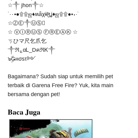
☆༒ jhon༒☆
˙·٠•●۩۩ஜ♦ʍǟχɨɨɮʝ♦ஜ۩۩●•٠·˙
☆ⓏⒺ༒ⓊⓈ
☆ ⓋⒾⓇⓊⓈ ⒻⓇⒺⒶⓀ ☆
ㄎひマ尺乞爪乞
༒ℜ؏αᏞ_DคℜᏦ༒
๖ۣۜǤнσsτ༻
Bagaimana? Sudah siap untuk memilih pet
terbaik di Garena Free Fire? Yuk, kita main
bersama dengan pet!
Baca Juga