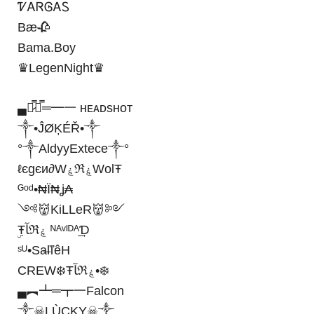
ᏤᎪᏒᎶᎪᏚ
Bæ🥀
Bama.Boy
♛LegenNight♛
▄︻̷̿┻̿═━一 ʜᴇᴀᴅsʜᴏᴛ
༒•ĴØĶÉŘ•༒
°༒AldyyExtece༒°
ℓєgєи∂WۼℜۼWolŦ
ᴳᵒᵈ•₦Ї₦ʝ₳
༺👹KiLLeR👹༻
ۣŦﺂℜۼ ᴺᴬᵛᴵᴰᴬ͢͢Ɗ
ˢᵁ•Sa̶ľľêH
CREW❄️Ŧﺂℜۼ•❄️
▄︻┻═┳一Falcon
༒☠︎LÙÇKY☠︎༒