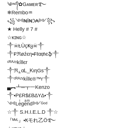
༄ᶦᶰᵈ᭄✿Gᴀᴍᴇʀ࿐
❄Rembo♒
꧁༺₦Ї₦ℑ₳༻꧂
★ Helly # 7 #
☆κɪɴɢ☆
༒☠Ƚ︎ÙçҜყ☠︎༒
༒₣ℜøźєη•₣ℓα₥єֆ༒
ᶜᴿᴬᶻᵞkíllєr
༒ℜ؏αᏞ_ᏦιηGs༒
༒ᶜᴿᴬᶻᵞkíllє®™r༒
▄︻┻═┳一Kenzo
༒•P£R$£B∆Y∆•༒
༺Leͥgeͣnͫd༻ᴳᵒᵈ
☆༒ S.H.I.E.L.D ༒☆
『ᴹᵛᴸ』•Ҟモれ乙Ö࿐