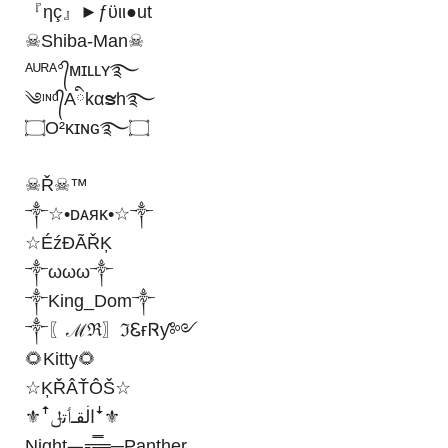
『ηç』►ƒϋιι●ut
☠︎Shiba-Man☠
ᴬᵁᴿᴬ°᭄ᴍɪʟʟʏ࿐
༄ᶦᶰᵈ᭄Aིkαຮh࿐
۝O²κɪɴɢ࿐۝
☠︎Ř☠︎™
༒☆•ᴅᴀᴙᴋ•☆༒
☆ÉźĐÃŘĶ
༒ωωω༒
༒King_Dom༒
༒〖ℳℜ〗ℑᏋғᏒƴ༻
🌻Kitty🌻
☆ĶŘÂŤÔŠ☆
⚜ꜛاڶقـٲﺗݪꜜ⚜
Night︻╦̵̵͇̿̿̿̿╤─Panther