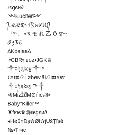
ℓєgєи∂
༺Łùćïfêř༻
᭄ℳℛ࿐ⓢคℱⅈℚ᭄
『ˢᴷ』 • Ҟ モ れ 乙 Ö ࿐
ℱჯℛℰ
∆Koalaa∆
┕₵BR┑ʙᴏʑ•JGK♕
༒¢ɧąƙɛყι༒™
€¥💤📿ĹøbøMăł📿💤¥₩
༒¢ɧąƙɛყι™༒
⫷MiͥzzͣuͫMØήicส⫸
Baby°Killer™
♜fιяє♛㉺ℓєgєи∂
◂HøűnĐş✰Øf✰jŲšȚïșě
№•Т༟iс