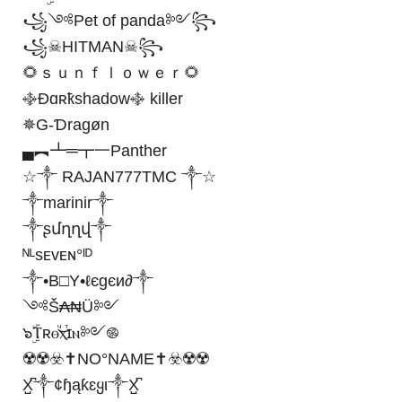
꧁༺Pet of panda༻꧂
꧁☠︎HITMAN☠︎꧂
🌻ｓｕｎｆｌｏｗｅｒ🌻
࿇Ðɑʀҟshadow࿇ killer
✵G-Ɗragøn
▄︻┻═┳一Panther
☆༒ RAJAN777TMC ༒☆
༒marinir༒
༒ʂմղղվ༒
ᴺᴸsᴇᴠᴇɴ°ᴵᴰ
༒•B□Y•ℓєgєи∂༒
༺Š₳₦Ü༻
๖ۣۜⲦʀⲑⷱ͜ⲭⷮɪⲛ༻࿌
☢️☢️☣️✝️NO°NAME✝️☣️☢️☢️
X̺͆༒¢ɧąƙɛყι༒X̺͆