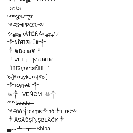
гครtค
ᴳᵒˡᵈȿ҉קเภtƺr
༺Ꭶ₦ЇꝔ€ℜ༻
ツﻬஐﻬ •ĂŤĚŇĂ• ﻬஐﻬツ
༒ꌗꍟꋪꀤᘔꍏꅏꍏ༒
༒❦Bona❦༒
『 VLT 』°β®Ü¥Π€
᚛ᷝ ͣ ͫS℘สrtสŇ ͭ ͪ᚜ͤ
๖ۣۣۜﷻ↭syko↭ﷻ๖ۣۣۜ
༒Ҡąղҽҟì༒
☠︎༒~VEŇØM~☠︎༒
ᵃᴷᶻ·L̶e̶a̶d̶e̶r̶
༺ṅȏ༒ɢѧṃє༒ṅȏ༒ʟıғє༻
༒ÅŞÄŠŞÏŅŞBŁĂČĶ༒
▄︻┻═┳一Shiba