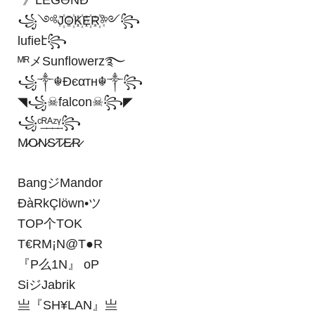
꧁༺J꙰O꙰K꙰E꙰R꙰༻꧂
lufieէ꧂
ᴹᴿメSunflowerz࿐
꧁༒☬Ðєαтн☬༒꧂
◥꧁☠︎falcon☠︎꧂◤
꧁ᶜ͢ᴿ͢ᴬ͢ᶻ͢ᵞ꧂
M̷O̷N̷S̷T̷E̷R̷
BangジMandor
ĐàRkÇlöwn•ツ
TOP个TOK
T€RM¡N@T●R
『P么1N』 oP
SiジJabrik
亗『SH¥LAN』亗