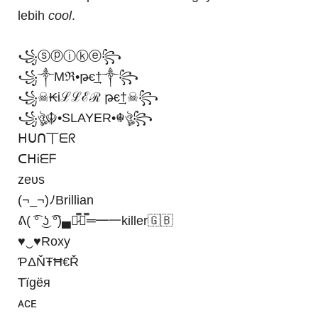
lebih
cool
.
꧁ⓢⓟⓘⓚⓔ꧂
꧁༒Mℜ•թє͢͢͢†༒꧂
꧁☠︎₭iℒℒℰℛ թє͢͢͢†☠︎꧂
꧁ঔৣ☬•SLAYER•☬ঔৣ꧂
ᕼᑌᑎ丅ᗴᖇ
ᑕᕼᎥᗴᖴ
zeυѕ
(¬_¬)ﾉBrillian
ᕕ( ͡° ͜ʖ ͡°)▄︻̷̿┻̿═━一killer🇬🇧
♥‿♥Roxy
ƤΔŇŦĦ€Ř
Tїgёя
ᴀᴄᴇ