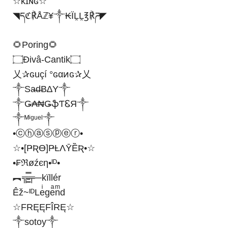
☆κɪɴɢ☆
◥དℭ℟Åℤ¥༒₭ÏḼḼ℥℟ཌ◤
🌻Poring🌻
۝Ðivâ-Cantik۝
乂✰ɢuçí °ɢαͷɢ✰乂
༒Sa̶d̶B∆Y༒
༒Ǥ₳₦ǤֆƬᏋЯ༒
༒ᴹⁱᵍᵘᵉˡ༒
•ⓒⓗⓐⓢⓟⓔⓡ•
☆•[ҎƦƟ]ҎȽɅȲȄƦ•☆
•₣ℜøźєη•ᴵᴰ•
︻╦̵̵͇̿̿̿̿╤─kïllér
Êž~ᴵᴰLeͥgeͣnͫd
☆FRĘĘFÎRĘ☆
༒sotoy༒