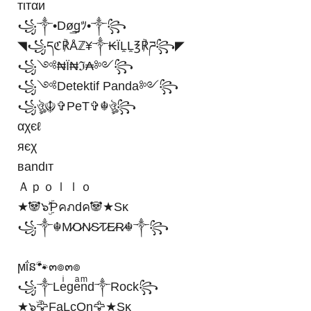
тιтαи
꧁༒•Dø͢͢͢gﾂ•༒꧂
◥꧁དℭ℟Åℤ¥༒₭ÏḼḼ℥℟ཌ꧂◤
꧁༺₦Ї₦ℑ₳༻꧂
꧁༺Detektif Panda༻꧂
꧁ঔৣ☬✞PeT✞☬ঔৣ꧂
αχєℓ
яєχ
вandιт
Ａｐｏｌｌｏ
★🐼๖ۣۜƤคภdค🐼★Sᴋ
꧁༒☬M̷O̷N̷S̷T̷E̷R̷☬༒꧂
ϻΐន🐾๓๏๓๏
꧁༒Leͥgeͣnͫd༒Rock꧂
★๖ۣۜ🦅FaLcOn🦅★Sᴋ