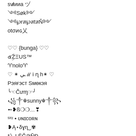
sv̸iииa ヅ
༺Søk༻
༺℘rส℘สtสŇ༻
ᴏtσͷɢ乂
♡♡ {bunga} ♡♡
๕ۣۜZΞUS™
♈nolo♈
♡ ✴ ﻲℳ i ղ h✴ ♡
Рэяғэст Ѕмөкэя
╰☜Čưɱ☞╯
꧁༒☬sunny☬༒꧂
➻❥ß❍❍﹏❣
ˢˣᵞ • ᴜɴɪᴄᴏʀɴ
❥Ą⋆δɣɳ‿✾
*》LËĞƏÑĐ