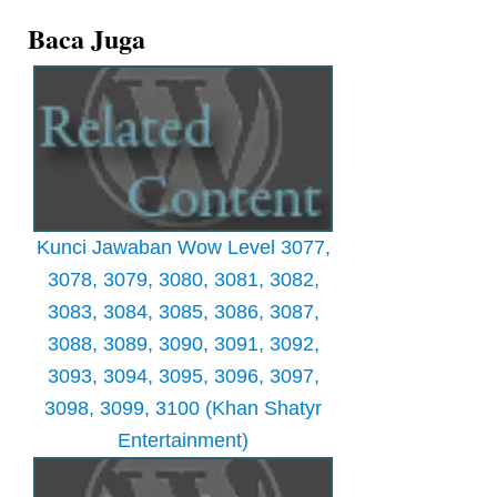
Baca Juga
Kunci Jawaban Wow Level 3077,
3078, 3079, 3080, 3081, 3082,
3083, 3084, 3085, 3086, 3087,
3088, 3089, 3090, 3091, 3092,
3093, 3094, 3095, 3096, 3097,
3098, 3099, 3100 (Khan Shatyr
Entertainment)