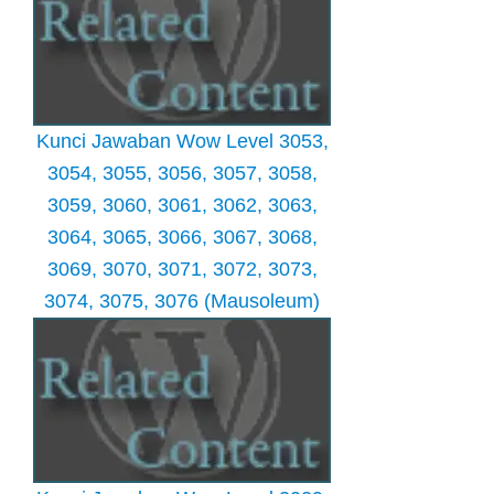
Kunci Jawaban Wow Level 3053,
3054, 3055, 3056, 3057, 3058,
3059, 3060, 3061, 3062, 3063,
3064, 3065, 3066, 3067, 3068,
3069, 3070, 3071, 3072, 3073,
3074, 3075, 3076 (Mausoleum)