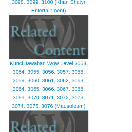
3098, 3099, 3100 (Khan Shatyr
Entertainment)
Kunci Jawaban Wow Level 3053,
3054, 3055, 3056, 3057, 3058,
3059, 3060, 3061, 3062, 3063,
3064, 3065, 3066, 3067, 3068,
3069, 3070, 3071, 3072, 3073,
3074, 3075, 3076 (Mausoleum)