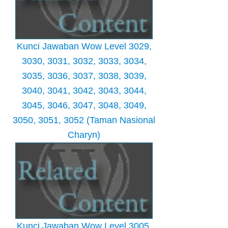
Kunci Jawaban Wow Level 3029,
3030, 3031, 3032, 3033, 3034,
3035, 3036, 3037, 3038, 3039,
3040, 3041, 3042, 3043, 3044,
3045, 3046, 3047, 3048, 3049,
3050, 3051, 3052 (Taman Nasional
Charyn)
Kunci Jawaban Wow Level 3005,