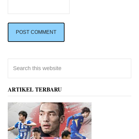
Primary
Search
Sidebar
this
website
ARTIKEL TERBARU