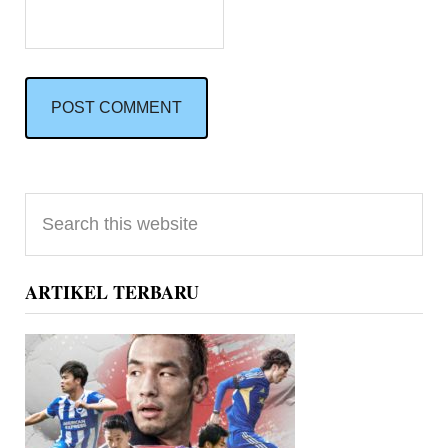
Primary
Search
Sidebar
this
website
ARTIKEL TERBARU