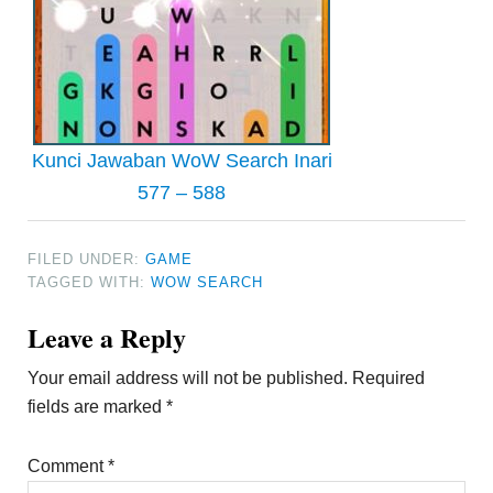
Kunci Jawaban WoW Search Inari
577 – 588
FILED UNDER:
GAME
TAGGED WITH:
WOW SEARCH
Reader
Leave a Reply
Interactions
Your email address will not be published.
Required
fields are marked
*
Comment
*