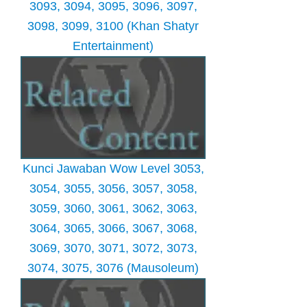
3093, 3094, 3095, 3096, 3097,
3098, 3099, 3100 (Khan Shatyr
Entertainment)
Kunci Jawaban Wow Level 3053,
3054, 3055, 3056, 3057, 3058,
3059, 3060, 3061, 3062, 3063,
3064, 3065, 3066, 3067, 3068,
3069, 3070, 3071, 3072, 3073,
3074, 3075, 3076 (Mausoleum)