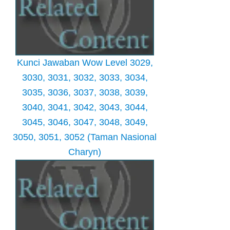
Kunci Jawaban Wow Level 3029,
3030, 3031, 3032, 3033, 3034,
3035, 3036, 3037, 3038, 3039,
3040, 3041, 3042, 3043, 3044,
3045, 3046, 3047, 3048, 3049,
3050, 3051, 3052 (Taman Nasional
Charyn)