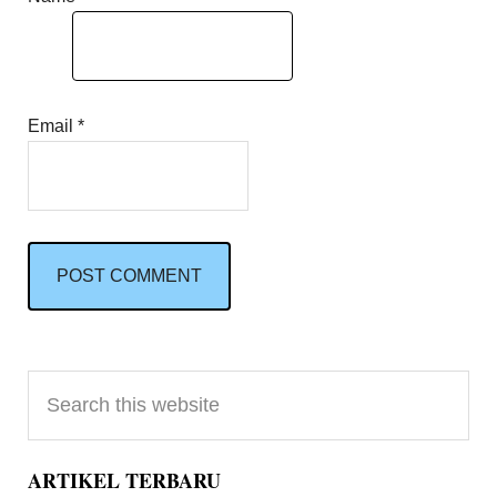
Email
*
Primary
Search
Sidebar
this
website
ARTIKEL TERBARU