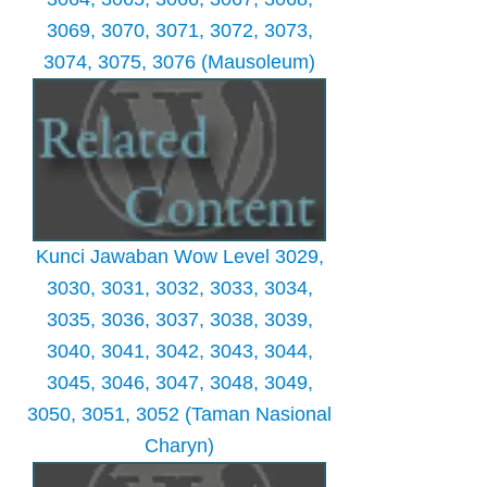
3069, 3070, 3071, 3072, 3073,
3074, 3075, 3076 (Mausoleum)
Kunci Jawaban Wow Level 3029,
3030, 3031, 3032, 3033, 3034,
3035, 3036, 3037, 3038, 3039,
3040, 3041, 3042, 3043, 3044,
3045, 3046, 3047, 3048, 3049,
3050, 3051, 3052 (Taman Nasional
Charyn)