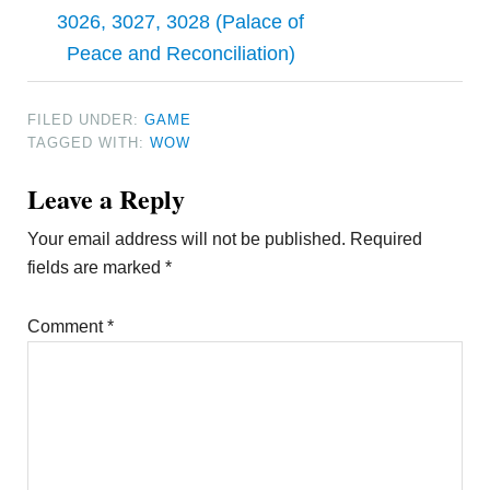
3026, 3027, 3028 (Palace of
Peace and Reconciliation)
FILED UNDER:
GAME
TAGGED WITH:
WOW
Reader
Leave a Reply
Interactions
Your email address will not be published.
Required
fields are marked
*
Comment
*