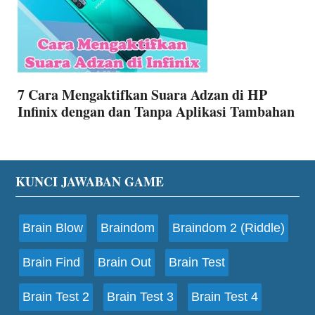
7 Cara Mengaktifkan Suara Adzan di HP
Infinix dengan dan Tanpa Aplikasi Tambahan
Footer
KUNCI JAWABAN GAME
Brain Blow
Braindom
Braindom 2 (Riddle)
Brain Find
Brain Out
Brain Test
Brain Test 2
Brain Test 3
Brain Test 4