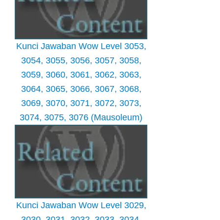
Kunci Jawaban Wow Level 3053,
3054, 3055, 3056, 3057, 3058,
3059, 3060, 3061, 3062, 3063,
3064, 3065, 3066, 3067, 3068,
3069, 3070, 3071, 3072, 3073,
3074, 3075, 3076 (Mausoleum)
Kunci Jawaban Wow Level 3029,
3030, 3031, 3032, 3033, 3034,