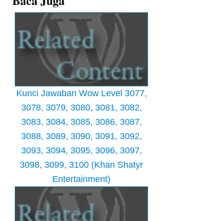
Baca Juga
Kunci Jawaban Wow Level 3077,
3078, 3079, 3080, 3081, 3082,
3083, 3084, 3085, 3086, 3087,
3088, 3089, 3090, 3091, 3092,
3093, 3094, 3095, 3096, 3097,
3098, 3099, 3100 (Khan Shatyr
Entertainment)