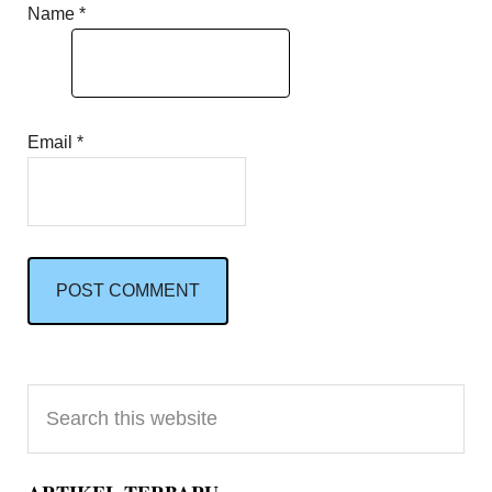
Name
*
Email
*
Primary
Search
Sidebar
this
website