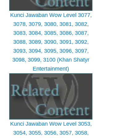
Kunci Jawaban Wow Level 3077,
3078, 3079, 3080, 3081, 3082,
3083, 3084, 3085, 3086, 3087,
3088, 3089, 3090, 3091, 3092,
3093, 3094, 3095, 3096, 3097,
3098, 3099, 3100 (Khan Shatyr
Entertainment)
Kunci Jawaban Wow Level 3053,
3054, 3055, 3056, 3057, 3058,