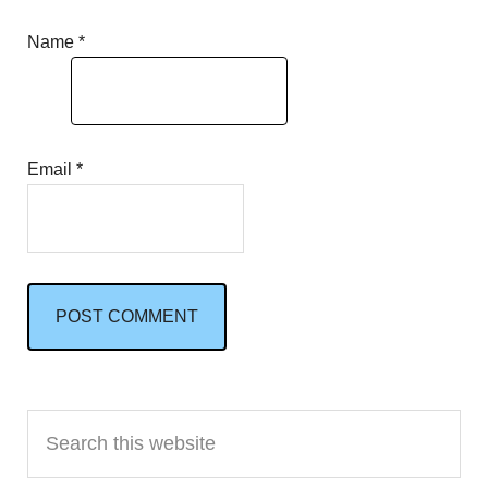
Name
*
Email
*
Primary
Search
Sidebar
this
website