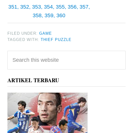
351, 352, 353, 354, 355, 356, 357,
358, 359, 360
FILED UNDER:
GAME
TAGGED WITH:
THIEF PUZZLE
Primary
Search
Sidebar
this
website
ARTIKEL TERBARU