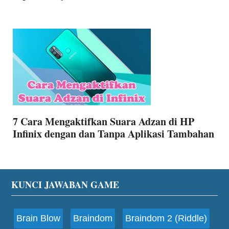
7 Cara Mengaktifkan Suara Adzan di HP
Infinix dengan dan Tanpa Aplikasi Tambahan
Footer
KUNCI JAWABAN GAME
Brain Blow
Braindom
Braindom 2 (Riddle)