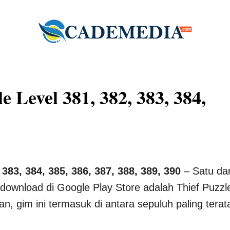
 Level 381, 382, 383, 384,
383, 384, 385, 386, 387, 388, 389, 390
– Satu dar
idownload di Google Play Store adalah Thief Puzzl
han, gim ini termasuk di antara sepuluh paling terat