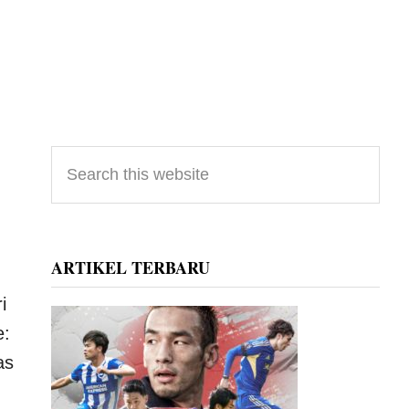
Primary
Search
this
Sidebar
website
ARTIKEL TERBARU
i
e:
as