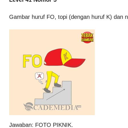
Gambar huruf FO, topi (dengan huruf K) dan n
Jawaban: FOTO PIKNIK.